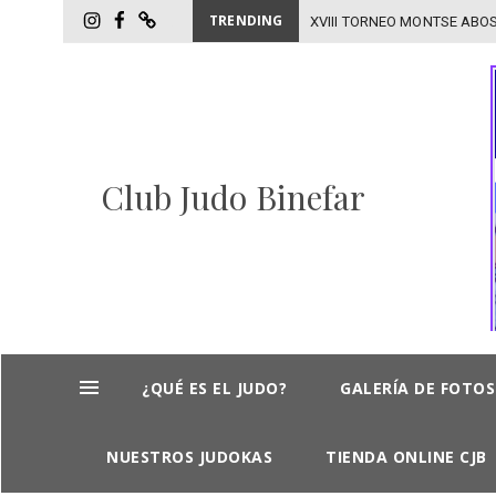
TRENDING
-
InstagramCJB
FacebookCJB
TIENDA
ONLINE
CJB
Club Judo Binefar
Skip
¿QUÉ ES EL JUDO?
GALERÍA DE FOTOS
to
content
NUESTROS JUDOKAS
TIENDA ONLINE CJB