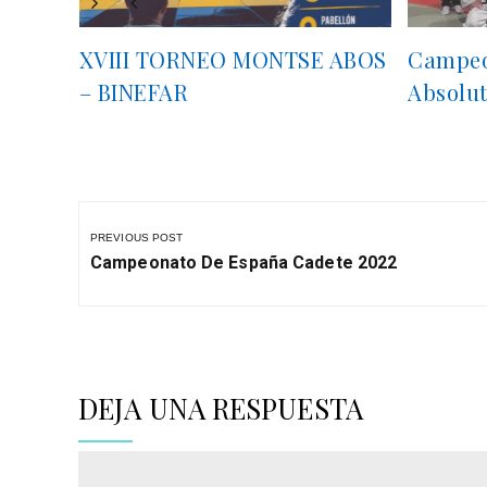
XVIII TORNEO MONTSE ABOS
Campeo
– BINEFAR
Absolut
Navegación
de
PREVIOUS POST
entradas
Previous
Campeonato De España Cadete 2022
Post:
DEJA UNA RESPUESTA