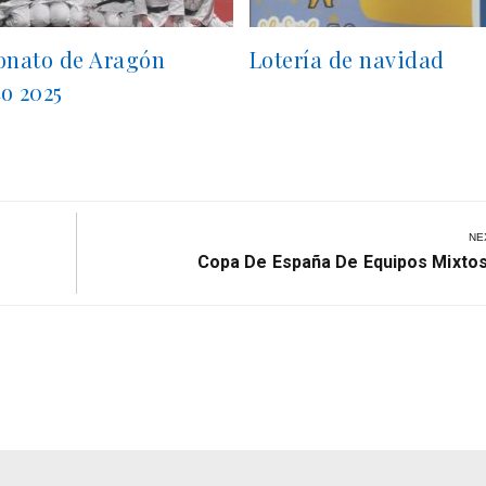
nato de Aragón
Lotería de navidad
o 2025
NE
Next
Copa De España De Equipos Mixto
Post: