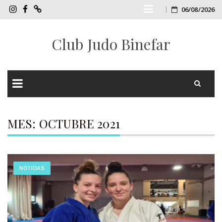
Skip
06/08/2026
InstagramCJB
FacebookCJB
TIENDA
ONLINE
to
Club Judo Binefar
CJB
content
Skip
to
MES:
OCTUBRE 2021
content
NOTICIAS