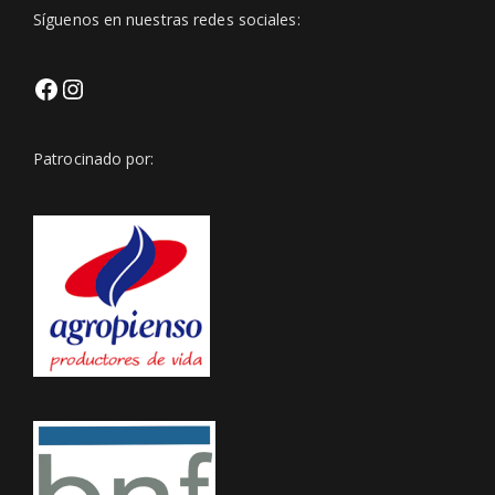
Síguenos en nuestras redes sociales:
Facebook
Https://www.instagram.com/club
Patrocinado por:
Igsh=Z3BveWt0bmxjNmVp