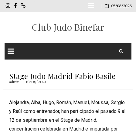
Skip
05/08/2026
InstagramCJB
FacebookCJB
TIENDA
ONLINE
to
Club Judo Binefar
CJB
content
Skip
to
Stage Judo Madrid Fabio Basile
content
16/09/2021
admin
Alejandra, Alba, Hugo, Román, Manuel, Moussa, Sergio
y Raúl como entrenador, han participado el pasado 9 al
12 de septiembre en el Stage de Madrid,
concentración celebrada en Madrid e impartida por