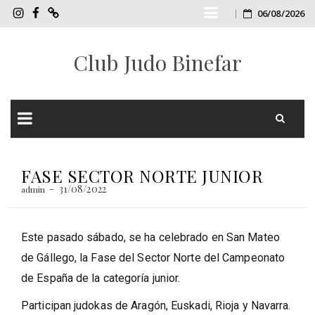
Skip
06/08/2026
InstagramCJB
FacebookCJB
TIENDA
ONLINE
to
Club Judo Binefar
CJB
content
Skip
to
FASE SECTOR NORTE JUNIOR
content
31/08/2022
admin
Este pasado sábado, se ha celebrado en San Mateo
de Gállego, la Fase del Sector Norte del Campeonato
de España de la categoría junior.
Participan judokas de Aragón, Euskadi, Rioja y Navarra.