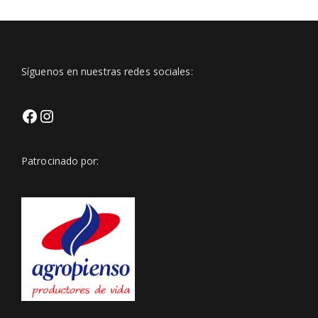
Síguenos en nuestras redes sociales:
Facebook
Https://www.instagram.com/club
Patrocinado por:
Igsh=Z3BveWt0bmxjNmVp