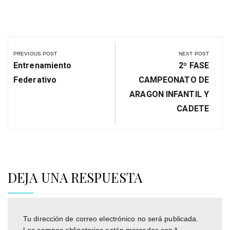
Navegación
de
PREVIOUS POST
NEXT POST
entradas
Previous
Next
Entrenamiento
2º FASE
Post:
Post:
Federativo
CAMPEONATO DE
ARAGON INFANTIL Y
CADETE
DEJA UNA RESPUESTA
Tu dirección de correo electrónico no será publicada.
Los campos obligatorios están marcados con
*