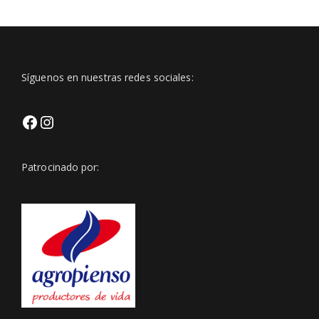
Síguenos en nuestras redes sociales:
Facebook
Https://www.instagram.com/club
Patrocinado por:
Igsh=Z3BveWt0bmxjNmVp