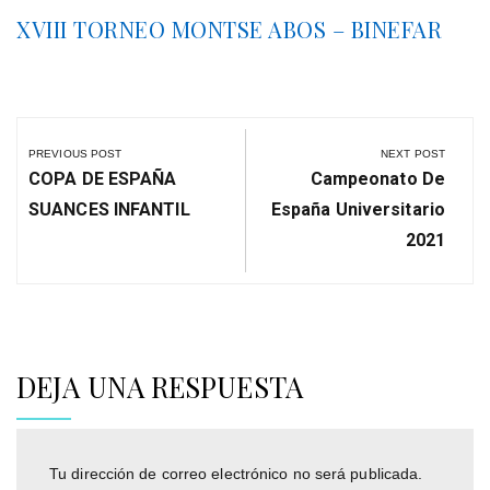
XVIII TORNEO MONTSE ABOS – BINEFAR
Navegación
de
PREVIOUS POST
NEXT POST
entradas
Previous
Next
COPA DE ESPAÑA
Campeonato De
Post:
Post:
SUANCES INFANTIL
España Universitario
2021
DEJA UNA RESPUESTA
Tu dirección de correo electrónico no será publicada.