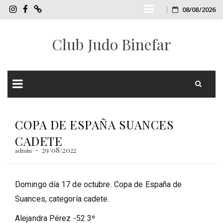
Skip
08/08/2026
InstagramCJB
FacebookCJB
TIENDA
ONLINE
to
Club Judo Binefar
CJB
content
Skip
to
COPA DE ESPAÑA SUANCES
content
CADETE
29/08/2022
admin
Domingo día 17 de octubre. Copa de España de
Suances, categoría cadete.
Alejandra Pérez -52 3º