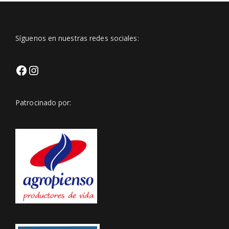
Síguenos en nuestras redes sociales:
Facebook
Https://www.instagram.com/club
Patrocinado por:
Igsh=Z3BveWt0bmxjNmVp