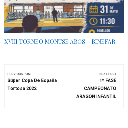
XVIII TORNEO MONTSE ABOS – BINEFAR
Navegación
de
PREVIOUS POST
NEXT POST
entradas
Previous
Next
Súper Copa De España
1º FASE
Post:
Post:
Tortosa 2022
CAMPEONATO
ARAGON INFANTIL