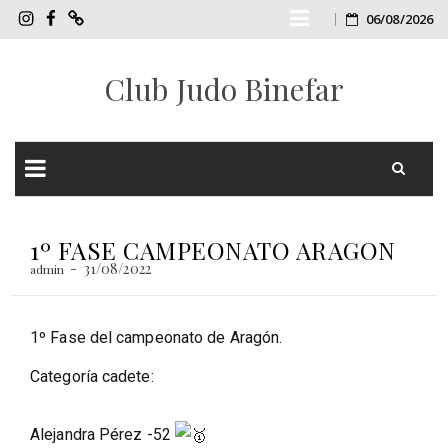
Skip
06/08/2026
InstagramCJB
FacebookCJB
TIENDA
ONLINE
to
Club Judo Binefar
CJB
content
Skip
to
1º FASE CAMPEONATO ARAGON
content
31/08/2022
admin
1º Fase del campeonato de Aragón.
Categoría cadete:
Alejandra Pérez -52