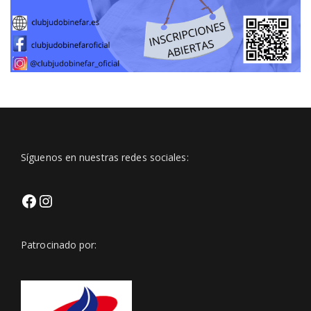
Síguenos en nuestras redes sociales:
Facebook
Https://www.instagram.com/club
Patrocinado por:
Igsh=Z3BveWt0bmxjNmVp